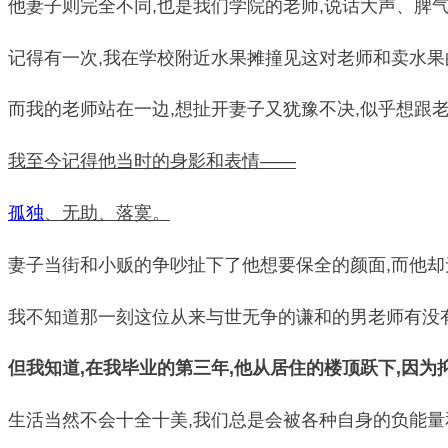
他妻子则完全不同,也是我们学院的老师,说话大声、脾气
记得有一次,我在学校附近水果摊撞见这对老师和卖水果
而我的老师站在一边,想扯开妻子又犹豫不决,似乎想跟
我至今记得他当时的身影和表情——
孤独
、无助、落寞。
妻子当街和小贩的争吵扯下了他想要保全的颜面,而他
我不知道那一刻这位从来与世无争的谦和的男老师有没
但我知道,在我毕业的第三年,他从居住的楼顶跃下,因为
生活当然不会十全十美,我们总是会被各种自身的负能