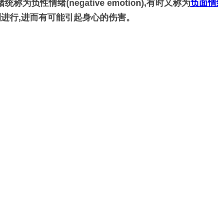
称为负性情绪(negative emotion),有时又称为
负面情
利进行,进而有可能引起身心的伤害。