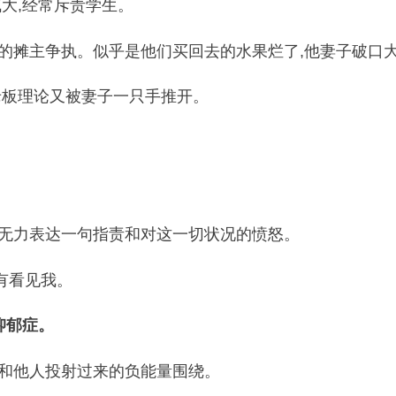
大,经常斥责学生。
的摊主争执。似乎是他们买回去的水果烂了,他妻子破口
老板理论又被妻子一只手推开。
却无力表达一句指责和对这一切状况的愤怒。
有看见我。
抑郁症。
量和他人投射过来的负能量围绕。