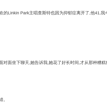
的Linkin Park主唱查斯特也因为抑郁症离开了,他41,我
面对面坐下聊天,她告诉我,她花了好长时间,才从那种糟
错。