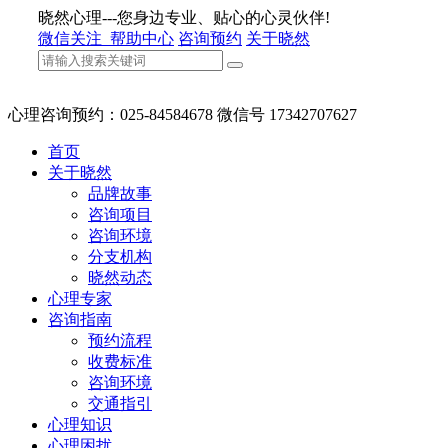
晓然心理---您身边专业、贴心的心灵伙伴!
微信关注
帮助中心
咨询预约
关于晓然
心理咨询预约：025-84584678 微信号 17342707627
首页
关于晓然
品牌故事
咨询项目
咨询环境
分支机构
晓然动态
心理专家
咨询指南
预约流程
收费标准
咨询环境
交通指引
心理知识
心理困扰