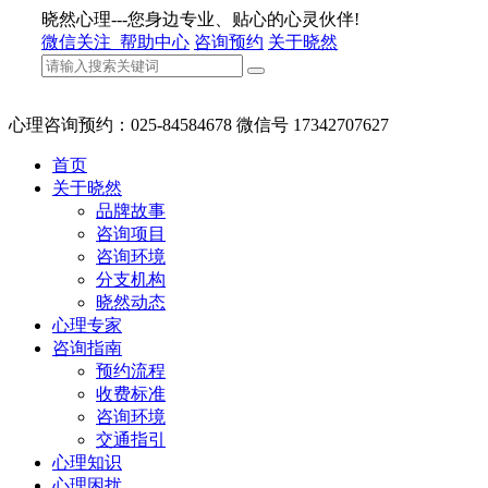
晓然心理---您身边专业、贴心的心灵伙伴!
微信关注
帮助中心
咨询预约
关于晓然
心理咨询预约：025-84584678 微信号 17342707627
首页
关于晓然
品牌故事
咨询项目
咨询环境
分支机构
晓然动态
心理专家
咨询指南
预约流程
收费标准
咨询环境
交通指引
心理知识
心理困扰