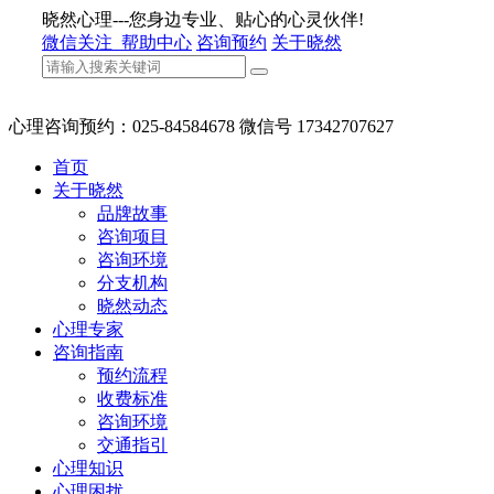
晓然心理---您身边专业、贴心的心灵伙伴!
微信关注
帮助中心
咨询预约
关于晓然
心理咨询预约：025-84584678 微信号 17342707627
首页
关于晓然
品牌故事
咨询项目
咨询环境
分支机构
晓然动态
心理专家
咨询指南
预约流程
收费标准
咨询环境
交通指引
心理知识
心理困扰