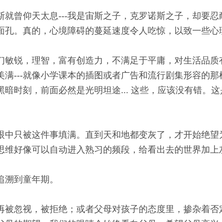
就曾仰天太息---我是宙斯之子，克罗诺斯之子，却要忍耐
面孔。真的，心境障碍的蔓延速度令人吃惊，以致一些心理
们敏锐，理智，富有创造力，不满足于平庸，对生活品质
满---就像小学课本的插图或者广告和流行剧集形容的那样
暗时刻，前面必然是光明坦途... 这些，应该没有错。
眼中只被这件事填满。直到天和地都变灰了，才开始绝望
思维好像可以自动进入熟习的频段，给看出去的世界加上
追溯到童年期。
再被忽视，被拒绝；或者父母对孩子的态度里，掺杂着否