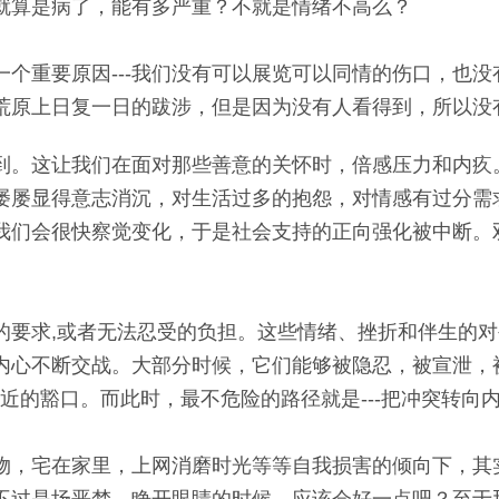
就算是病了，能有多严重？不就是情绪不高么？
个重要原因---我们没有可以展览可以同情的伤口，也
荒原上日复一日的跋涉，但是因为没有人看得到，所以没
到。这让我们在面对那些善意的关怀时，倍感压力和内疚
屡屡显得意志消沉，对生活过多的抱怨，对情感有过分需
我们会很快察觉变化，于是社会支持的正向强化被中断。
的要求,或者无法忍受的负担。这些情绪、挫折和伴生的
内心不断交战。大部分时候，它们能够被隐忍，被宣泄，
近的豁口。而此时，最不危险的路径就是---把冲突转向
物，宅在家里，上网消磨时光等等自我损害的倾向下，其
不过是场恶梦。睁开眼睛的时候，应该会好一点吧？至于