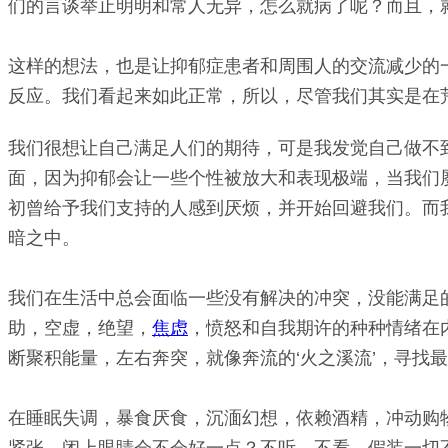
们的言谈举止明明和常人无异，怎么就病了呢？而且，
这样的想法，也是让抑郁症患者和周围人的交流减少的一
反应。我们看起来如此正常，所以，尽管我们其实是在
我们很想让自己满足人们的期待，可是我发觉自己做不
面，因为抑郁会让一些个性被放大和表现极端，当我们
初曾给予我们支持的人感到厌烦，并开始回避我们。而
暗之中。
我们在生活中总会面临一些没有解决的冲突，没能满足
助，空虚，绝望，
焦虑
，愤怒和自我期许的种种情绪在
断聚积能量，左右奔突，就像奔流的‘火之溪流’，寻找最
在睡眠失调，暴食厌食，沉湎幻想，依赖酒精，冲动购
紧张，闭上眼睛会不会好一点？不听，不看，假装一切