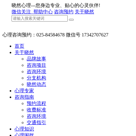
晓然心理---您身边专业、贴心的心灵伙伴!
微信关注
帮助中心
咨询预约
关于晓然
心理咨询预约：025-84584678 微信号 17342707627
首页
关于晓然
品牌故事
咨询项目
咨询环境
分支机构
晓然动态
心理专家
咨询指南
预约流程
收费标准
咨询环境
交通指引
心理知识
心理困扰