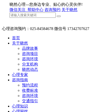
晓然心理---您身边专业、贴心的心灵伙伴!
微信关注
帮助中心
咨询预约
关于晓然
心理咨询预约：025-84584678 微信号 17342707627
首页
关于晓然
品牌故事
咨询项目
咨询环境
分支机构
晓然动态
心理专家
咨询指南
预约流程
收费标准
咨询环境
交通指引
心理知识
心理困扰