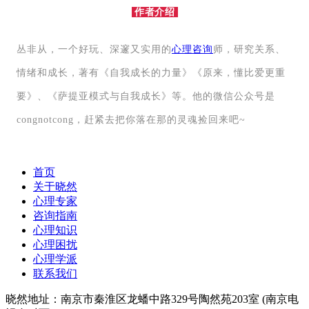
作者介绍
丛非从，一个好玩、深邃又实用的
心理咨询
师，研究关系、
情绪和成长，著有《自我成长的力量》《原来，懂比爱更重
要》、《萨提亚模式与自我成长》等。
他的微信公众号是
congnotcong，赶紧去把你落在那的灵魂捡回来吧~
首页
关于晓然
心理专家
咨询指南
心理知识
心理困扰
心理学派
联系我们
晓然地址：南京市秦淮区龙蟠中路329号陶然苑203室 (南京电