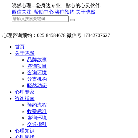
晓然心理---您身边专业、贴心的心灵伙伴!
微信关注
帮助中心
咨询预约
关于晓然
心理咨询预约：025-84584678 微信号 17342707627
首页
关于晓然
品牌故事
咨询项目
咨询环境
分支机构
晓然动态
心理专家
咨询指南
预约流程
收费标准
咨询环境
交通指引
心理知识
心理困扰