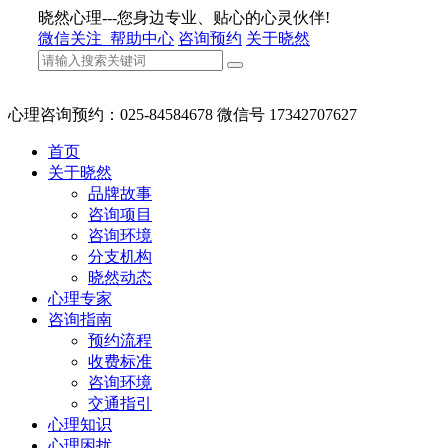
晓然心理---您身边专业、贴心的心灵伙伴!
微信关注
帮助中心
咨询预约
关于晓然
心理咨询预约：025-84584678 微信号 17342707627
首页
关于晓然
品牌故事
咨询项目
咨询环境
分支机构
晓然动态
心理专家
咨询指南
预约流程
收费标准
咨询环境
交通指引
心理知识
心理困扰