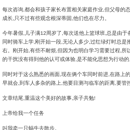
每次咨询,都会和孩子家长布置相关家庭作业,但父母的态
成长,只不过有些观念根深蒂固,他们也在尽力。
今年暑假,儿子满12周岁了,每次送他上篮球班,总是由
同时骑车上学,刚开始一段,无论人多少,过红绿灯时总是
右。刚开始,有些不耐烦,但因为也明白学习需要过程,
的干扰没有得到他的认可或体验,是不能化思想为行动的
同时对于这么熟悉的画面,现在俩个车同时前进,在路上
早就会,到车人多杂的路上,他要目测与临车的距离,要管
文章结尾,重温这个美好的故事,亲子共勉!
上帝给我一个任务
叫我牵一只蜗牛去散步。