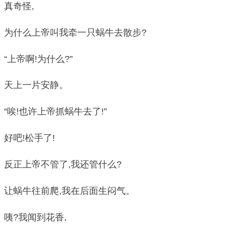
真奇怪,
为什么上帝叫我牵一只蜗牛去散步?
“上帝啊!为什么?”
天上一片安静。
“唉!也许上帝抓蜗牛去了!”
好吧!松手了!
反正上帝不管了,我还管什么?
让蜗牛往前爬,我在后面生闷气。
咦?我闻到花香,