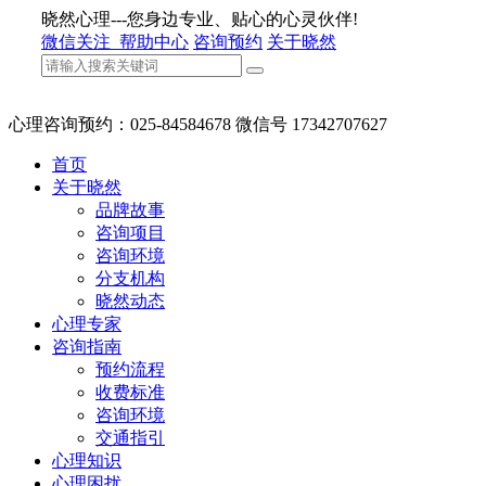
晓然心理---您身边专业、贴心的心灵伙伴!
微信关注
帮助中心
咨询预约
关于晓然
心理咨询预约：025-84584678 微信号 17342707627
首页
关于晓然
品牌故事
咨询项目
咨询环境
分支机构
晓然动态
心理专家
咨询指南
预约流程
收费标准
咨询环境
交通指引
心理知识
心理困扰