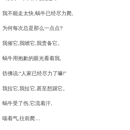
我不能走太快,蜗牛已经尽力爬,
为何每次总是那么一点点?
我催它,我唬它,我责备它。
蜗牛用抱歉的眼光看着我,
彷佛说:“人家已经尽力了嘛!”
我拉它,我扯它,甚至想踢它。
蜗牛受了伤,它流着汗,
喘着气,往前爬…