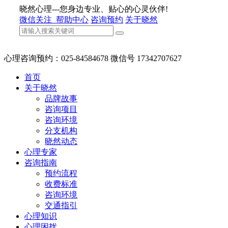
晓然心理---您身边专业、贴心的心灵伙伴!
微信关注
帮助中心
咨询预约
关于晓然
心理咨询预约：025-84584678 微信号 17342707627
首页
关于晓然
品牌故事
咨询项目
咨询环境
分支机构
晓然动态
心理专家
咨询指南
预约流程
收费标准
咨询环境
交通指引
心理知识
心理困扰