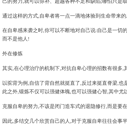
己的努力,就可以弥补、超越各种不足和缺陷;哪怕只是
通过这样的方式,自卑者将一点一滴地体验到生命带来的
在自卑感来袭之时,你可以不断地对自己说:自己是一切的
而不是他人!
外在修炼
其实,在心理治疗的机制下,对抗自卑心理的招数有很多,
以驼背为例,自信了背自然就挺直了,反过来挺直脊梁,也
此之外,锻炼不仅可以强健体魄,也可以强健心智,其中
克服自卑的努力,不该是闭门造车式的退隐修行,而是要
因此,多结交几个欣赏自己的人,对于克服自卑往往会事