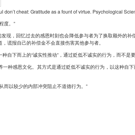
ful don’t cheat: Gratitude as a fount of virtue. Psychological S
程度。”
他们发现，回忆过去的感恩时刻也会降低参与者为了换取额外的补
道，谎报自己的补偿金不会直接伤害其他参与者。
一种自下而上的“诚实性推动”，通过贬低不诚实的行为，而不是
养一种感恩文化。其方式是通过贬低不诚实的行为，以这种自下而
从而以较少的内部冲突阻止不道德行为。”