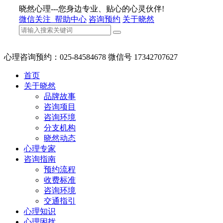
晓然心理---您身边专业、贴心的心灵伙伴!
微信关注
帮助中心
咨询预约
关于晓然
心理咨询预约：025-84584678 微信号 17342707627
首页
关于晓然
品牌故事
咨询项目
咨询环境
分支机构
晓然动态
心理专家
咨询指南
预约流程
收费标准
咨询环境
交通指引
心理知识
心理困扰