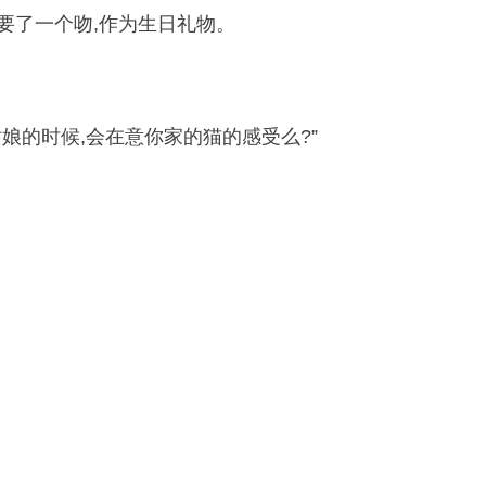
要了一个吻,作为生日礼物。
娘的时候,会在意你家的猫的感受么?”