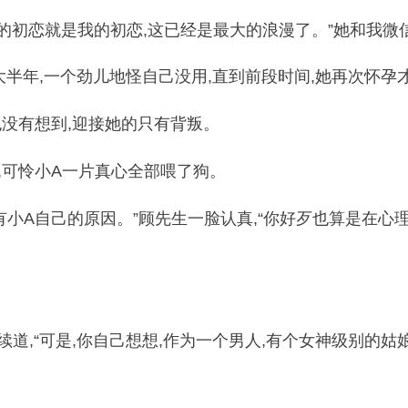
们的初恋就是我的初恋,这已经是最大的浪漫了。”她和我
大半年,一个劲儿地怪自己没用,直到前段时间,她再次怀孕
也没有想到,迎接她的只有背叛。
,可怜小A一片真心全部喂了狗。
有小A自己的原因。”顾先生一脸认真,“你好歹也算是在心理
续道,“可是,你自己想想,作为一个男人,有个女神级别的姑