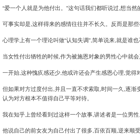
“爱一个人就是为他付出。”这句话我们都听说过,想当然
可事实却是,这样得来的感情往往并不长久。反而是那些
心理学上有一个理论叫做“认知失调”,简单说来,就是谁
当女性付出牺牲的时候,作为被施恩对象的男性心中就
一开始,这种愧疚感还少,他或许还会产生感恩心理,觉得
但如果对方过度付出,并且一直不求索取,时间一久,逐
认为对方根本不值得自己平等对待。
我在知乎上曾经看到过这样一个故事,讲述者是一位男性
他说自己的前女友为自己付出了很多,百依百顺,逆来顺受