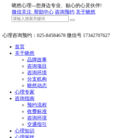
晓然心理---您身边专业、贴心的心灵伙伴!
微信关注
帮助中心
咨询预约
关于晓然
心理咨询预约：025-84584678 微信号 17342707627
首页
关于晓然
品牌故事
咨询项目
咨询环境
分支机构
晓然动态
心理专家
咨询指南
预约流程
收费标准
咨询环境
交通指引
心理知识
心理困扰