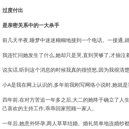
过度付出
是亲密关系中的一大杀手
前几天半夜,睡梦中迷迷糊糊地接到一个电话。一接通,
我连忙问她发生了什么,她却只是哭,直到哭够了,才抽泣
说实话,听到这个消息的时候我真的很愤怒,因为我很清楚
小A是我在网上认识的,多年前我刚写网络小说时,她就是
四年前,在对方苦追一年多之后,大二的她终于确立了人
己喜欢的主持工作,乖乖回家照顾一家人。
一年后,她意外怀孕,两人草草结婚。婚礼简单地连婚纱