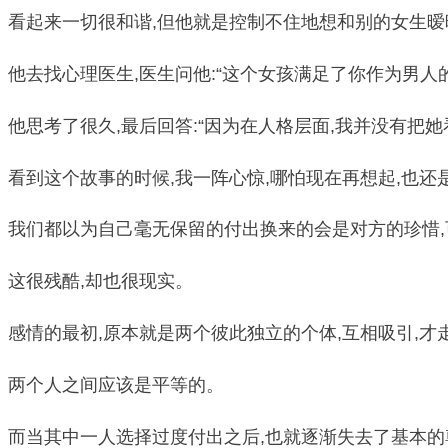
看起来一切很和谐,但他就是控制不住地想和别的女生暧
他去找心理医生,医生问他:“这个女孩满足了你作为男人
他思考了很久,最后回答:“因为在人格层面,我并没有把
看到这个故事的时候,我一阵心惊,哪怕现在再想起,也还
我们都以为自己毫无保留的付出换来的会是对方的珍惜,
这很残酷,却也很现实。
感情的最初,原本就是两个彼此独立的个体,互相吸引,才
两个人之间应该是平等的。
而当其中一人选择过度付出之后,也就逐渐失去了基本的