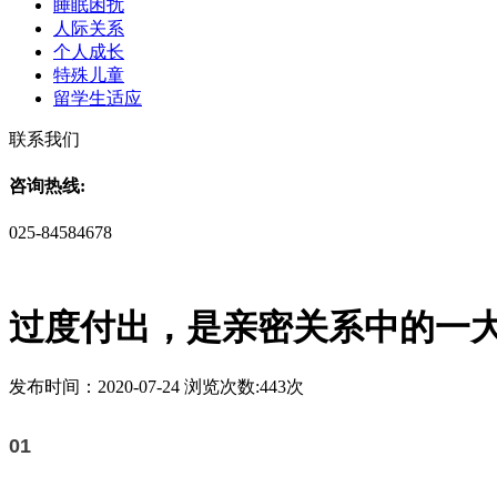
睡眠困扰
人际关系
个人成长
特殊儿童
留学生适应
联系我们
咨询热线:
025-84584678
过度付出，是亲密关系中的一
发布时间：2020-07-24 浏览次数:443次
01