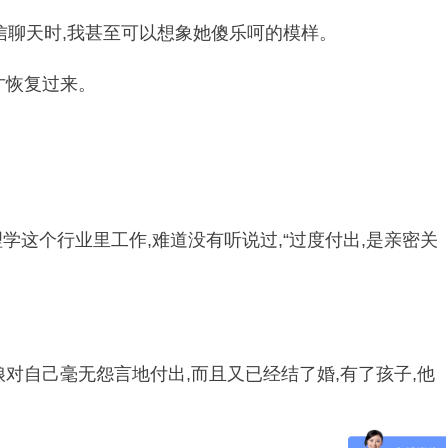
微信聊天时,我甚至可以想象她傻乐呵的模样。
才恢复过来。
学这个行业里工作,难道没有听说过,“过度付出,是亲密关
娘对自己毫无怨言地付出,而且又已经结了婚,有了孩子,他