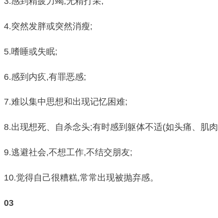
3.感到精疲力竭,无精打采;
4.突然发胖或突然消瘦;
5.嗜睡或失眠;
6.感到内疚,有罪恶感;
7.难以集中思想和出现记忆困难;
8.出现想死、自杀念头;有时感到躯体不适(如头痛、肌肉
9.逃避社会,不想工作,不结交朋友;
10.觉得自己很糟糕,常常出现被抛弃感。
03