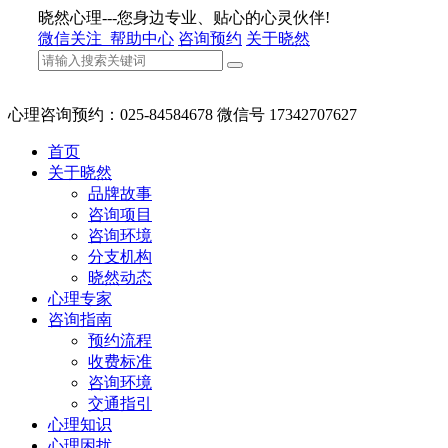
晓然心理---您身边专业、贴心的心灵伙伴!
微信关注
帮助中心
咨询预约
关于晓然
心理咨询预约：025-84584678 微信号 17342707627
首页
关于晓然
品牌故事
咨询项目
咨询环境
分支机构
晓然动态
心理专家
咨询指南
预约流程
收费标准
咨询环境
交通指引
心理知识
心理困扰