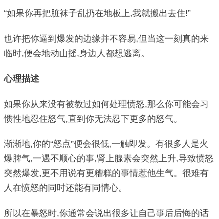
“如果你再把脏袜子乱扔在地板上,我就搬出去住!”
也许把你逼到爆发的边缘并不容易,但当这一刻真的来
临时,便会地动山摇,身边人都想逃离。
心理描述
如果你从来没有被教过如何处理愤怒,那么你可能会习
惯性地忍住怒气,直到你无法忍下更多的怒气。
渐渐地,你的“怒点”便会很低,一触即发。有很多人是火
爆脾气,一遇不顺心的事,肾上腺素会突然上升,导致愤怒
突然爆发,更不用说有更糟糕的事情惹他生气。很难有
人在愤怒的同时还能有同情心。
所以在暴怒时,你通常会说出很多让自己事后后悔的话