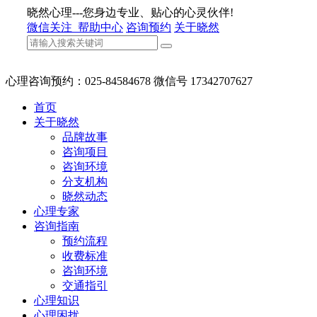
晓然心理---您身边专业、贴心的心灵伙伴!
微信关注
帮助中心
咨询预约
关于晓然
心理咨询预约：025-84584678 微信号 17342707627
首页
关于晓然
品牌故事
咨询项目
咨询环境
分支机构
晓然动态
心理专家
咨询指南
预约流程
收费标准
咨询环境
交通指引
心理知识
心理困扰