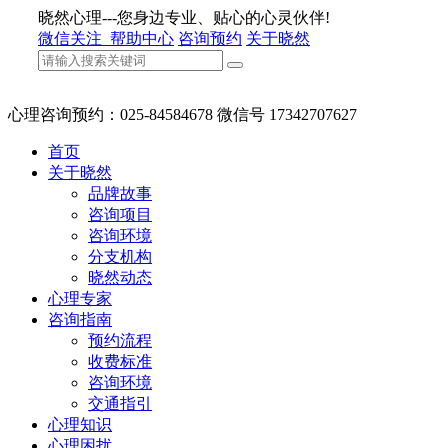
晓然心理---您身边专业、贴心的心灵伙伴!
微信关注
帮助中心
咨询预约
关于晓然
心理咨询预约：025-84584678 微信号 17342707627
首页
关于晓然
品牌故事
咨询项目
咨询环境
分支机构
晓然动态
心理专家
咨询指南
预约流程
收费标准
咨询环境
交通指引
心理知识
心理困扰