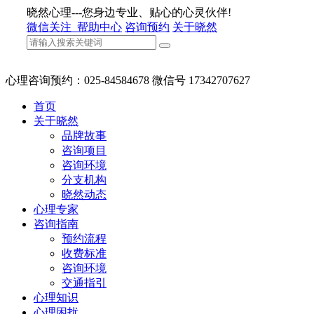
晓然心理---您身边专业、贴心的心灵伙伴!
微信关注
帮助中心
咨询预约
关于晓然
心理咨询预约：025-84584678 微信号 17342707627
首页
关于晓然
品牌故事
咨询项目
咨询环境
分支机构
晓然动态
心理专家
咨询指南
预约流程
收费标准
咨询环境
交通指引
心理知识
心理困扰