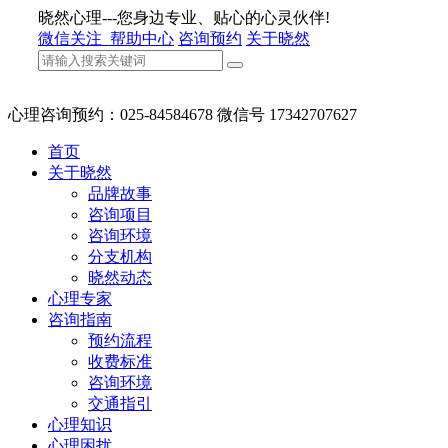
晓然心理---您身边专业、贴心的心灵伙伴!
微信关注
帮助中心
咨询预约
关于晓然
心理咨询预约：025-84584678 微信号 17342707627
首页
关于晓然
品牌故事
咨询项目
咨询环境
分支机构
晓然动态
心理专家
咨询指南
预约流程
收费标准
咨询环境
交通指引
心理知识
心理困扰