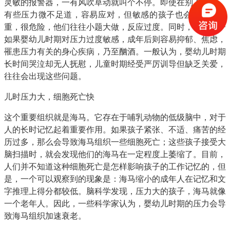
灵敏的报警器，一有风吹草动就叫个不停。即使在别人看来，
有些压力微不足道，容易应对，但敏感的孩子也会觉得很严
重，很危险，他们往往小题大做，反应过度。同时，一个孩子
如果婴幼儿时期对压力过度敏感，成年后则容易抑郁、焦虑，
罹患压力有关的身心疾病，乃至酗酒。一般认为，婴幼儿时期
长时间哭泣却无人抚慰，儿童时期经受严厉训导但缺乏关爱，
往往会出现这些问题。
儿时压力大，细胞死亡快
这个重要组织就是海马。它存在于哺乳动物的低级脑中，对于
人的长时记忆起着重要作用。如果孩子紧张、不适、痛苦的经
历过多，那么会导致海马组织一些细胞死亡；这些孩子接受大
脑扫描时，就会发现他们的海马在一定程度上萎缩了。目前，
人们并不知道这种细胞死亡是怎样影响孩子的工作记忆的，但
是，一个可以观察到的现象是：海马缩小的成年人在记忆和文
字推理上得分都较低。脑科学发现，压力大的孩子，海马就像
一个老年人。因此，一些科学家认为，婴幼儿时期的压力会导
致海马组织加速衰老。