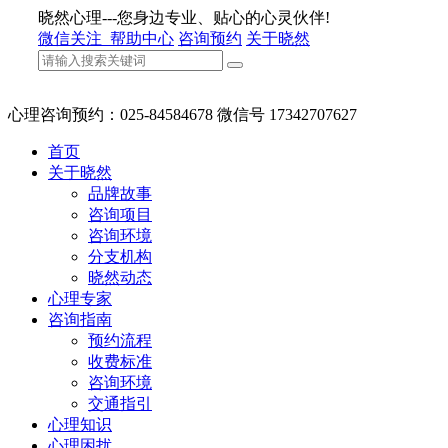
晓然心理---您身边专业、贴心的心灵伙伴!
微信关注
帮助中心
咨询预约
关于晓然
心理咨询预约：025-84584678 微信号 17342707627
首页
关于晓然
品牌故事
咨询项目
咨询环境
分支机构
晓然动态
心理专家
咨询指南
预约流程
收费标准
咨询环境
交通指引
心理知识
心理困扰