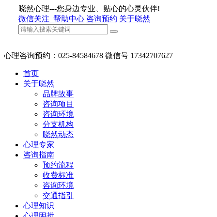
晓然心理---您身边专业、贴心的心灵伙伴!
微信关注
帮助中心
咨询预约
关于晓然
心理咨询预约：025-84584678 微信号 17342707627
首页
关于晓然
品牌故事
咨询项目
咨询环境
分支机构
晓然动态
心理专家
咨询指南
预约流程
收费标准
咨询环境
交通指引
心理知识
心理困扰