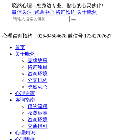
晓然心理---您身边专业、贴心的心灵伙伴!
微信关注
帮助中心
咨询预约
关于晓然
心理咨询预约：025-84584678 微信号 17342707627
首页
关于晓然
品牌故事
咨询项目
咨询环境
分支机构
晓然动态
心理专家
咨询指南
预约流程
收费标准
咨询环境
交通指引
心理知识
心理困扰