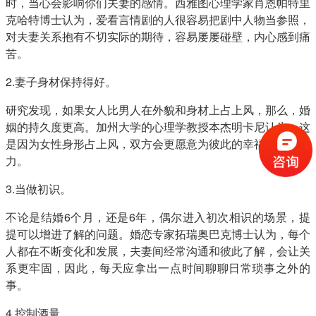
时，当心会影响你们夫妻的感情。西雅图心理学家肖恩帕特里
克哈特博士认为，爱看言情剧的人很容易把剧中人物当参照，
对夫妻关系抱有不切实际的期待，容易屡屡碰壁，内心感到痛
苦。
2.妻子身材保持得好。
研究发现，如果女人比男人在外貌和身材上占上风，那么，婚
姻的持久度更高。加州大学的心理学教授本杰明卡尼认为，这
是因为女性身形占上风，双方会更愿意为彼此的幸福投资和效
力。
3.当做初识。
不论是结婚6个月，还是6年，偶尔进入初次相识的场景，提
提可以增进了解的问题。婚恋专家拓瑞奥巴克博士认为，每个
人都在不断变化和发展，夫妻间经常沟通和彼此了解，会让关
系更牢固，因此，每天应拿出一点时间聊聊日常琐事之外的
事。
4.控制酒量。