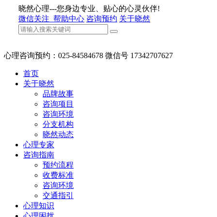
晓然心理---您身边专业、贴心的心灵伙伴!
微信关注
帮助中心
咨询预约
关于晓然
心理咨询预约：025-84584678 微信号 17342707627
首页
关于晓然
品牌故事
咨询项目
咨询环境
分支机构
晓然动态
心理专家
咨询指南
预约流程
收费标准
咨询环境
交通指引
心理知识
心理困扰