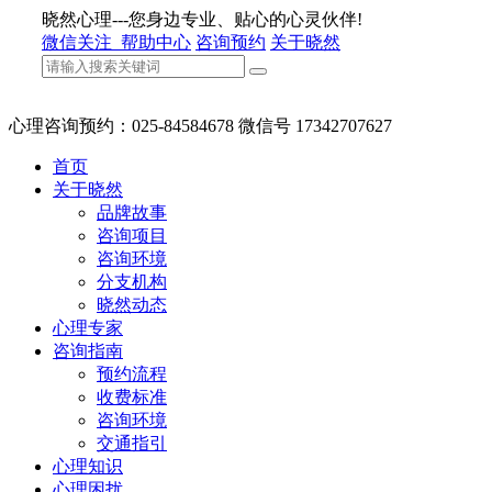
晓然心理---您身边专业、贴心的心灵伙伴!
微信关注
帮助中心
咨询预约
关于晓然
心理咨询预约：025-84584678 微信号 17342707627
首页
关于晓然
品牌故事
咨询项目
咨询环境
分支机构
晓然动态
心理专家
咨询指南
预约流程
收费标准
咨询环境
交通指引
心理知识
心理困扰