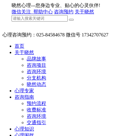
晓然心理---您身边专业、贴心的心灵伙伴!
微信关注
帮助中心
咨询预约
关于晓然
心理咨询预约：025-84584678 微信号 17342707627
首页
关于晓然
品牌故事
咨询项目
咨询环境
分支机构
晓然动态
心理专家
咨询指南
预约流程
收费标准
咨询环境
交通指引
心理知识
心理困扰