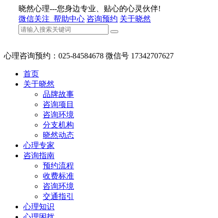
晓然心理---您身边专业、贴心的心灵伙伴!
微信关注
帮助中心
咨询预约
关于晓然
心理咨询预约：025-84584678 微信号 17342707627
首页
关于晓然
品牌故事
咨询项目
咨询环境
分支机构
晓然动态
心理专家
咨询指南
预约流程
收费标准
咨询环境
交通指引
心理知识
心理困扰