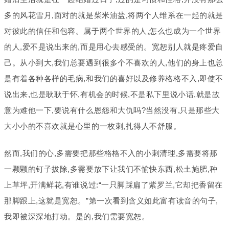
多的风花雪月,面对的就是柴米油盐,将两个人维系在一起的就是
对彼此的信任和包容。属于两个世界的人,怎么也成为一个世界
的人,爱不是说出来的,而是用心去感受的。宽恕别人就是疼爱自
己。从小到大,我们总要遇到很多个不喜欢的人,他们的身上也总
是有着各种各样的毛病,和我们的喜好以及修养格格不入,即使不
说出来,也是耿耿于怀,有机会的时候,不是私下里说小话,就是故
意为难他一下,要说有什么恩怨和大仇吗?当然没有,只是那些大
大小小的不喜欢就是心里的一枚刺,扎得人不舒服。
然而,我们的心,多需要把那些格格不入的小刺清理,多需要将那
一颗颗的钉子拔除,多需要放下让我们不愉快东西,松土施肥,种
上草坪,开满鲜花,有谁说过:“一只脚踩扁了紫罗兰,它却把香留在
那脚跟上,这就是宽恕。”第一次看到含义如此富有读音的句子,
我即被深深地打动。是的,我们需要宽恕。