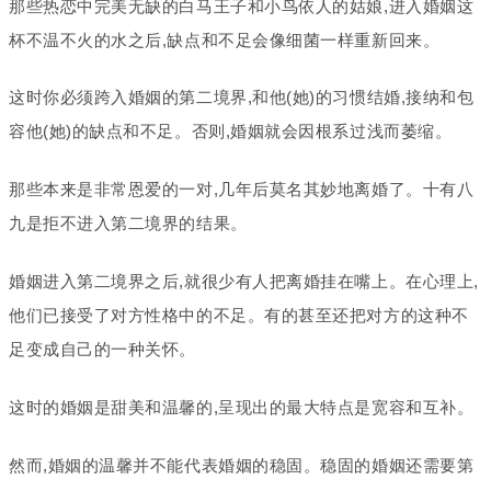
那些热恋中完美无缺的白马王子和小鸟依人的姑娘,进入婚姻这
杯不温不火的水之后,缺点和不足会像细菌一样重新回来。
这时你必须跨入婚姻的第二境界,和他(她)的习惯结婚,接纳和包
容他(她)的缺点和不足。否则,婚姻就会因根系过浅而萎缩。
那些本来是非常恩爱的一对,几年后莫名其妙地离婚了。十有八
九是拒不进入第二境界的结果。
婚姻进入第二境界之后,就很少有人把离婚挂在嘴上。在心理上,
他们已接受了对方性格中的不足。有的甚至还把对方的这种不
足变成自己的一种关怀。
这时的婚姻是甜美和温馨的,呈现出的最大特点是宽容和互补。
然而,婚姻的温馨并不能代表婚姻的稳固。稳固的婚姻还需要第