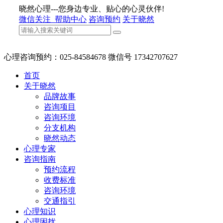
晓然心理---您身边专业、贴心的心灵伙伴!
微信关注
帮助中心
咨询预约
关于晓然
心理咨询预约：025-84584678 微信号 17342707627
首页
关于晓然
品牌故事
咨询项目
咨询环境
分支机构
晓然动态
心理专家
咨询指南
预约流程
收费标准
咨询环境
交通指引
心理知识
心理困扰