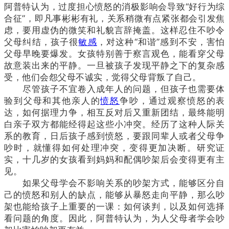
阿普特认为，过度担心愤怒的消极影响会导致“好行为综
合征”，即凡事彬彬有礼，关系稍微有点紧张都会引发焦
虑，要用虚伪的微笑和礼貌言辞掩盖。这样忍住不吵令
父母纠结，孩子很
敏感
，对这种“和谐”感到不安，害怕
父母早晚要爆发。女孩特别善于察言观色，能看穿父母
故意装出来的平静。一旦被孩子发现平静之下的复杂感
受，他们会怨父母不诚实，觉得父母背叛了自己。
尽管孩子不宜卷入成年人的问题，但孩子也需要体
验到父母和其他亲人的
愤怒
争吵，通过观察愤怒的表
达，如何据理力争，相互反对后又重新团结，最终能明
白亲子双方都能经得起这些小冲突。经历了这种人际关
系的教育，日后孩子感到愤怒，要跟同辈人或者父母争
吵时，就懂得如何处理冲突，变得更加决断。研究证
实，十几岁的女孩看到妈妈和配偶吵架后会变得更有主
见。
如果父母学会不影响关系的吵架方式，能够区分自
己的愤怒和别人的缺点，能够从暴怒走向平静，那么吵
架也能给孩子上重要的一课：如何谈判，以及如何选择
看问题的角度。因此，阿普特认为，为人父母者学会吵