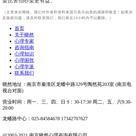
架比害怕吵架更有益。
（文章来自网络。我们对作者和资料来源方表示由衷的感谢和敬意！如果涉
及版权问题，请及时联系我们，我们将在24小时内予以删除。）
首页
关于晓然
心理专家
咨询指南
心理知识
心理困扰
心理学派
联系我们
晓然地址：南京市秦淮区龙蟠中路329号陶然苑203室 (南京电
视台对面)
营业时间：周一、三、四、日 9：30-17:30 周二、五、六9:30-
20:00
龙蟠路中心：025-84584678 17342707627
@2003-2021 南京晓然心理咨询有限公司