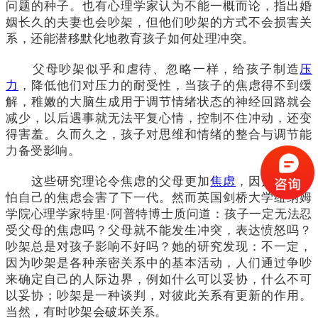
问题的种子。也有心理学家认为不能一概而论，指出婚
姻长久的夫妻也会吵架，但他们吵架的方式不会损害关
系，还能潜移默化地教育孩子如何处理冲突。
父母吵架似乎和虐待、忽略一样，给孩子制造
压
力
，降低他们对压力的耐受性，当孩子的焦虑得不到缓
解，稚嫩的大脑生成用于调节情绪状态的神经回路就会
减少，以后遇事就无法平复心情，控制不住冲动，还变
得害羞。久而久之，孩子对思维和情绪的整合与调节能
力备受影响。
这些研究理论令焦虑的父母更加
焦虑
，因为他们害
怕自己的焦虑会害了下一代。然而英国剑桥大学纽纳姆
学院心理学家特里·阿普特博士质问道：孩子一定无法忍
受父母的焦虑吗？父母就不能发生冲突，表达愤怒吗？
吵架总是对孩子影响不好吗？她的研究发现：不一定，
因为吵架是各种亲密关系中的基本活动，人们通过争吵
来确定自己的人际边界，例如什么可以妥协，什么不可
以妥协；吵架是一种谈判，对彼此关系有更新的作用。
当然，有时吵架会破坏关系。