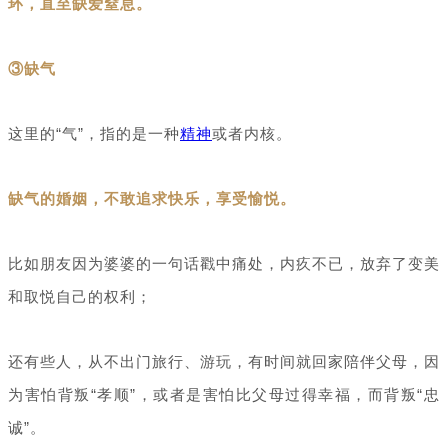
环，直至缺爱窒息。
③缺气
这里的“气”，指的是一种
精神
或者内核。
缺气的婚姻，不敢追求快乐，享受愉悦。
比如朋友因为婆婆的一句话戳中痛处，内疚不已，放弃了变美
和取悦自己的权利；
还有些人，从不出门旅行、游玩，有时间就回家陪伴父母，因
为害怕背叛“孝顺”，或者是害怕比父母过得幸福，而背叛“忠
诚”。