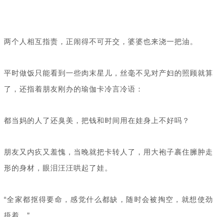
两个人相互指责，正闹得不可开交，婆婆也来浇一把油。
平时做饭只能看到一些肉末星儿，丝毫不见对产妇的照顾就算
了，还指着朋友刚办的瑜伽卡冷言冷语：
都当妈的人了还臭美，把钱和时间用在娃身上不好吗？
朋友又内疚又羞愧，当晚就把卡转人了，用大袍子裹住臃肿走
形的身材，眼泪汪汪哄起了娃。
“全家都抠得要命，感觉什么都缺，随时会被掏空，就想使劲
捂着。”