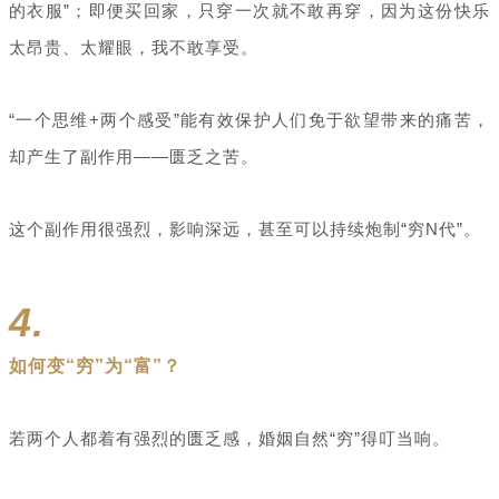
的衣服”；即便买回家，只穿一次就不敢再穿，因为这份快乐
太昂贵、太耀眼，我不敢享受。
“一个思维+两个感受”能有效保护人们免于欲望带来的痛苦，
却产生了副作用——匮乏之苦。
这个副作用很强烈，影响深远，甚至可以持续炮制“穷N代”。
4.
如何变“穷”为“富”？
若两个人都着有强烈的匮乏感，婚姻自然“穷”得叮当响。