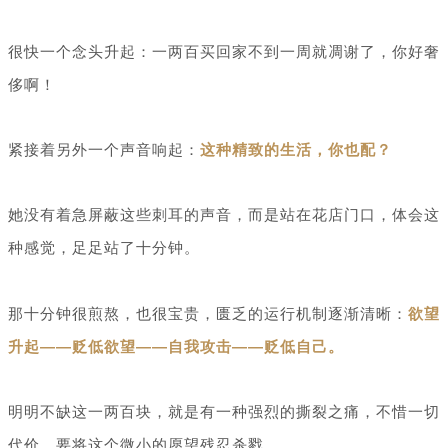
很快一个念头升起：一两百买回家不到一周就凋谢了，你好奢
侈啊！
紧接着另外一个声音响起：
这种精致的生活，你也配？
她没有着急屏蔽这些刺耳的声音，而是站在花店门口，体会这
种感觉，足足站了十分钟。
那十分钟很煎熬，也很宝贵，匮乏的运行机制逐渐清晰：
欲望
升起——贬低欲望——自我攻击——贬低自己。
明明不缺这一两百块，就是有一种强烈的撕裂之痛，不惜一切
代价，要将这个微小的愿望残忍杀戮。