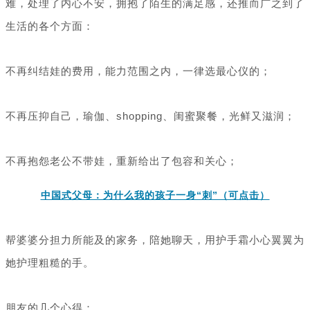
难，处理了内心不安，拥抱了陌生的满足感，还推而广之到了
生活的各个方面：
不再纠结娃的费用，能力范围之内，一律选最心仪的；
不再压抑自己，瑜伽、shopping、闺蜜聚餐，光鲜又滋润；
不再抱怨老公不带娃，重新给出了包容和关心；
中国式父母：为什么我的孩子一身“刺”（可点击）
帮婆婆分担力所能及的家务，陪她聊天，用护手霜小心翼翼为
她护理粗糙的手。
朋友的几个心得：