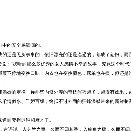
心中的安全感满满的。
成的还是无所事事的，依旧漂亮的还是邋遢的，都成了怨妇，而
说：“我听到那么多优秀的女人感情不幸的故事，究竟这个时代
饭菜不停地变换口味，内衣也在变换颜色，床单也在换，但还是
”
和婚姻的定律，你那些内修外养的奇技淫巧越多，越没有效果，
柔情似水、千娇百媚，终抵不过外面的狂蜂浪蝶带来的新鲜刺
味道而变得迟钝和麻木了。
古语说：入芝兰之室，久而不闻其香；入鲍鱼之肆，久而不闻