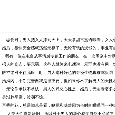
恋爱时，男人把女人捧到天上，天天拿甜言蜜语喂着，女人
婚后，很快安全感就荡然无存了，无论有钱的没钱的，事业有
我有一位在电台从事情感专题工作的朋友，在一次闲谈中对我
强人的姿态，要示弱。这些人继续来电话说：示弱也没有用，
眼神绝对不往我脸上盯。男人这种好色的奇怪生物真难驾驭啊！
婚姻内，不断完善自我是很重要，但如果你不了解男人的天性
无论你承认不承认，男人的邪恶心性是：婚后，无论老婆多么
是渐趋平庸，波澜不惊。
再香的花，总是闻总是看，嗅觉和味蕾因为长时间咀嚼同一种
人类天性喜新厌旧，所以对于男人的花心易变自然不必苛责，