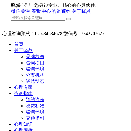
晓然心理---您身边专业、贴心的心灵伙伴!
微信关注
帮助中心
咨询预约
关于晓然
心理咨询预约：025-84584678 微信号 17342707627
首页
关于晓然
品牌故事
咨询项目
咨询环境
分支机构
晓然动态
心理专家
咨询指南
预约流程
收费标准
咨询环境
交通指引
心理知识
心理困扰