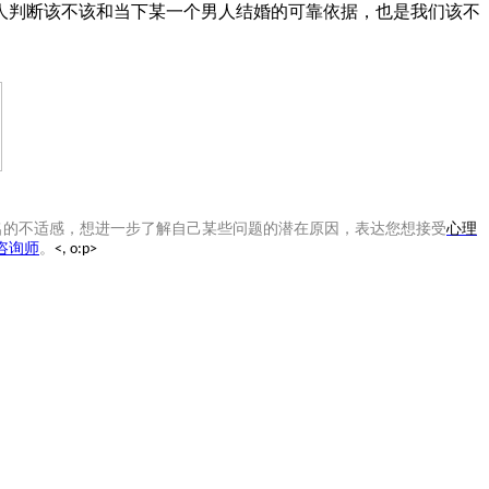
人判断该不该和当下某一个男人结婚的可靠依据，也是我们该不
名的不适感，想进一步了解自己某些问题的潜在原因，表达您想接受
心理
咨询师
。
<, o:p>