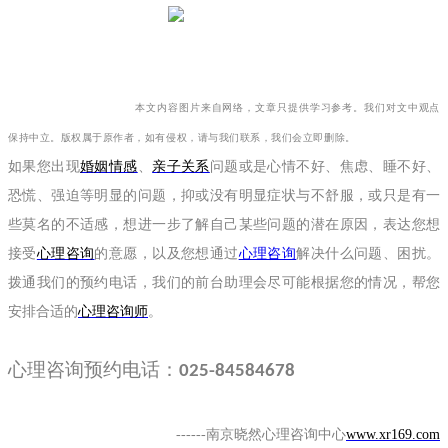
本文内容图片来自网络，文章只提供学习参考。我们对文中观点
保持中立。版权属于原作者，如有侵权，请与我们联系，我们会立即删除。
如果您出现
婚姻情感
、
亲子关系
问题或是心情不好、焦虑、睡不好、
恐慌、强迫等明显的问题，抑或没有明显症状与不舒服，或只是有一
些莫名的不适感，想进一步了解自己某些问题的潜在原因，表达您想
接受
心理咨询
的意愿，以及您想通过
心理咨询
解决什么问题、困扰。
拨通我们的预约电话，我们的前台助理会尽可能根据您的情况，帮您
安排合适的
心理咨询师
。
心理咨询预约电话：
025-84584678
------
南京晓然心理咨询中心
www.xr169.com