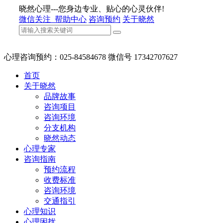
晓然心理---您身边专业、贴心的心灵伙伴!
微信关注
帮助中心
咨询预约
关于晓然
心理咨询预约：025-84584678 微信号 17342707627
首页
关于晓然
品牌故事
咨询项目
咨询环境
分支机构
晓然动态
心理专家
咨询指南
预约流程
收费标准
咨询环境
交通指引
心理知识
心理困扰