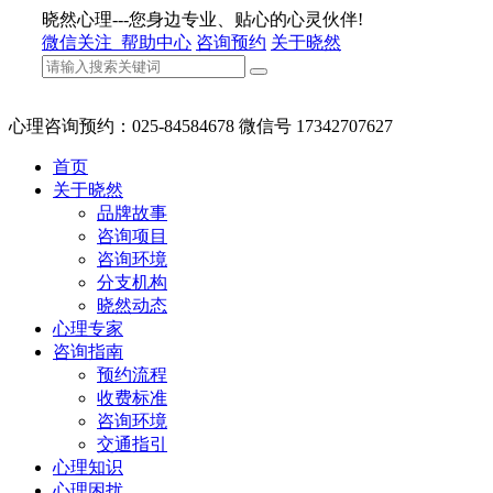
晓然心理---您身边专业、贴心的心灵伙伴!
微信关注
帮助中心
咨询预约
关于晓然
心理咨询预约：025-84584678 微信号 17342707627
首页
关于晓然
品牌故事
咨询项目
咨询环境
分支机构
晓然动态
心理专家
咨询指南
预约流程
收费标准
咨询环境
交通指引
心理知识
心理困扰