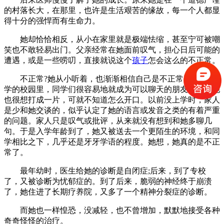
的村落长大，在那里，也许是生活艰苦的缘故，每一个人都显
得十分的强悍而有生命力。
她却恰恰相反，从小在家里就是极端怯缩，甚至宁可被嘲
笑也不敢轻易出门。父亲经常在她面前叹气，担心日后可能的
遭遇，或是一些唠叨，直接就说这个
孩子
怎会这么的不正常。
不正常?她从小听着，也渐渐相信自己是不正常了。在小
学的校园里，同学们很容易地就成为可以聊天的朋友了，而她
也很想打成一片，可就不知道怎么开口。以前没上学时，家人
是少和她交谈的，似乎认定了她的语言或发音之类的有着严重
的问题。家人只是叹气或批评，从来就没有想到和她多聊几
句。于是入学年龄到了，她又被送去一个更陌生的环境，和同
学相比之下，几乎还是牙牙学语的程度。她想，她真的是不正
常了。
最年幼时，医生给她的诊断是自闭症;后来，到了专校
了，又被诊断为忧郁症的。到了后来，脆弱的神经终于崩溃
了，她住进了长期疗养院，又多了一个精神分裂症的诊断。
而她也一样惶恐，没减轻，也不曾增加，默默地接受各种
奇奇怪怪的治疗。