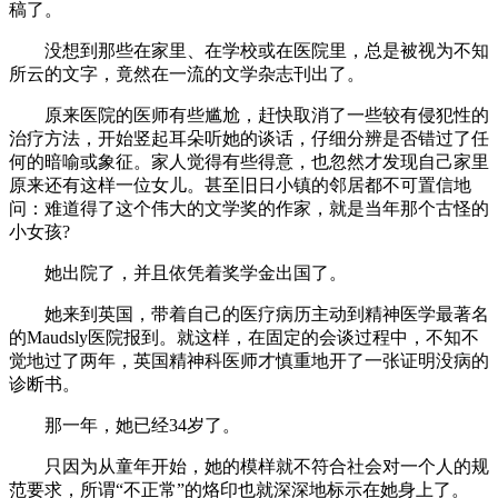
稿了。
没想到那些在家里、在学校或在医院里，总是被视为不知
所云的文字，竟然在一流的文学杂志刊出了。
原来医院的医师有些尴尬，赶快取消了一些较有侵犯性的
治疗方法，开始竖起耳朵听她的谈话，仔细分辨是否错过了任
何的暗喻或象征。家人觉得有些得意，也忽然才发现自己家里
原来还有这样一位女儿。甚至旧日小镇的邻居都不可置信地
问：难道得了这个伟大的文学奖的作家，就是当年那个古怪的
小女孩?
她出院了，并且依凭着奖学金出国了。
她来到英国，带着自己的医疗病历主动到精神医学最著名
的Maudsly医院报到。就这样，在固定的会谈过程中，不知不
觉地过了两年，英国精神科医师才慎重地开了一张证明没病的
诊断书。
那一年，她已经34岁了。
只因为从童年开始，她的模样就不符合社会对一个人的规
范要求，所谓“不正常”的烙印也就深深地标示在她身上了。