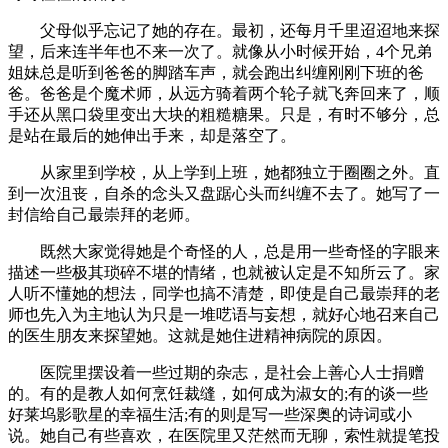
父母似乎忘记了她的存在。最初，还每月千里迢迢地来探
望，后来连半年也不来一次了。就像从小时候开始，4个兄弟
姐妹总是听到爸爸的脚踏车声，就会跑出纠缠刚刚下班的爸
爸。爸爸是个魔术师，从远方骑着两个轮子就飞奔回来了，顺
手还从黑口袋里变出大块的粗糙糖果。只是，有时不够分，总
是站在最后的她伸出手来，却是落空了。
从家里到学校，从上学到上班，她都独立于圈圈之外。直
到一次沮丧，自杀的念头又盘踞心头而纠缠不去了。她写了一
封信给自己最崇拜的老师。
既然大家觉得她是个奇怪的人，总是用一些奇怪的字眼来
描述一些极其琐碎不堪的情绪，也就被认定是不知所云了。家
人听不懂她的想法，同学也搞不清楚，即使是自己最崇拜的老
师也先入为主地认为只是一堆呓语与妄想，就好心地召来自己
的医生朋友来探望她。这就是她住进精神病院的原因。
医院里摆设着一些过期的杂志，是社会上善心人士捐赠
的。有的是教人如何烹饪裁缝，如何成为淑女的;有的谈一些
好莱坞影歌星的幸福生活;有的则是写一些深奥的诗词或小
说。她自己有些喜欢，在医院里又茫然而无聊，索性就提笔投