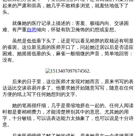
起来的严肃和崇高，她几乎不敢稍多浏览，就羞怯地低下了
头。
就像她的医疗记录上描述的：害羞、极端内向、交谈困
难、有严重
自闭
倾向，怀疑有防卫掩饰的幻想或妄想。
虽然是低低垂下头了，还是可以看见稍胖的双颊还有明显
的雀斑。这位新见面的医师开口了，问起她迁居以后是否适应
困难。她摇摇低垂的头，麻雀一般细微的声音，简单地回答：
没有。
后来的日子里，这位医师才发现对她而言，原来书写的表
达远比交谈容易许多了。他要求她开始随意写写，随意在任何
方便的纸上写下任何她想到的文字。
她的笔画很纤细，几乎是畏缩地挤在一起的。任何人阅读
时都是要稍稍费力，才能清楚辨别其中的意思。尤其她的用
字，十分敏锐，可以说表达能力太抽象了，也可以说是十分诗
意。
后来医师慢慢了解了她的成长。原来她是在一个道德严谨