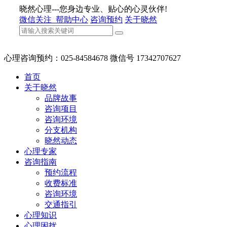
晓然心理---您身边专业、贴心的心灵伙伴!
微信关注
帮助中心
咨询预约
关于晓然
心理咨询预约：025-84584678 微信号 17342707627
首页
关于晓然
品牌故事
咨询项目
咨询环境
分支机构
晓然动态
心理专家
咨询指南
预约流程
收费标准
咨询环境
交通指引
心理知识
心理困扰