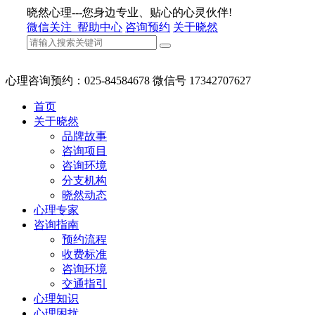
晓然心理---您身边专业、贴心的心灵伙伴!
微信关注
帮助中心
咨询预约
关于晓然
心理咨询预约：025-84584678 微信号 17342707627
首页
关于晓然
品牌故事
咨询项目
咨询环境
分支机构
晓然动态
心理专家
咨询指南
预约流程
收费标准
咨询环境
交通指引
心理知识
心理困扰