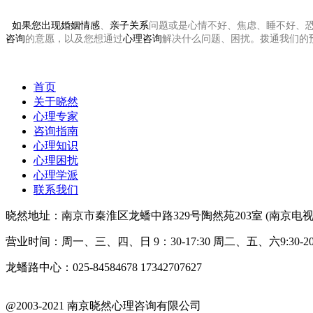
如果您出现
婚姻情感
、
亲子关系
问题或是心情不好、焦虑、睡不好、
咨询
的意愿，以及您想通过
心理咨询
解决什么问题、困扰。拨通我们的
首页
关于晓然
心理专家
咨询指南
心理知识
心理困扰
心理学派
联系我们
晓然地址：南京市秦淮区龙蟠中路329号陶然苑203室 (南京电视
营业时间：周一、三、四、日 9：30-17:30 周二、五、六9:30-20:
龙蟠路中心：025-84584678 17342707627
@2003-2021 南京晓然心理咨询有限公司