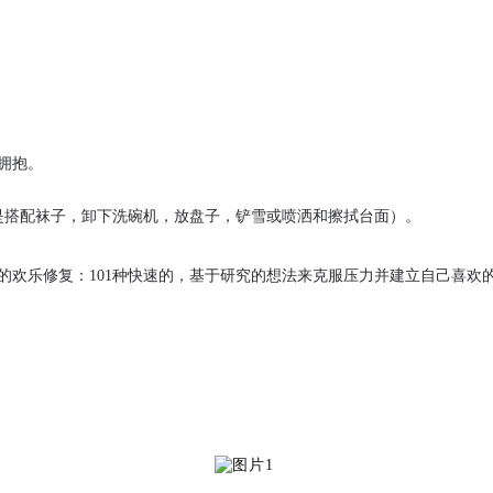
拥抱。
是搭配袜子，卸下洗碗机，放盘子，铲雪或喷洒和擦拭台面）。
的欢乐修复：101种快速的，基于研究的想法来克服压力并建立自己喜欢