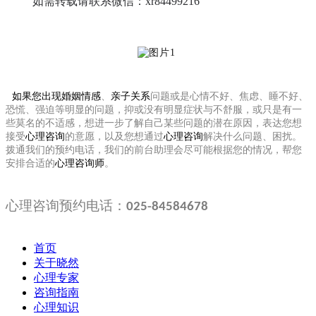
如需转载请联系微信：xr84499216
如果您出现
婚姻情感
、
亲子关系
问题或是心情不好、焦虑、睡不好、
恐慌、强迫等明显的问题，抑或没有明显症状与不舒服，或只是有一
些莫名的不适感，想进一步了解自己某些问题的潜在原因，表达您想
接受
心理咨询
的意愿，以及您想通过
心理咨询
解决什么问题、困扰。
拨通我们的预约电话，我们的前台助理会尽可能根据您的情况，帮您
安排合适的
心理咨询师
。
心理咨询预约电话：
025-84584678
首页
关于晓然
心理专家
咨询指南
心理知识