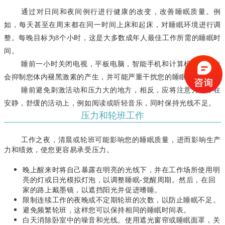
通过对日间和夜间例行进行健康的改变，改善睡眠质量。例
如，每天甚至在周末都在同一时间上床和起床，对睡眠环境进行调
整。每晚目标为
8个小时，这是大多数成年人最佳工作所需的睡眠时
间。
睡前一小时关闭
电视，平板电脑，智能手机和计算机发出的光
会抑制您体内褪黑激素的产生，并可能严重干扰您的睡眠。
睡前避免刺激活动和压力大的地方，相反，应将注意力集中在
安静，舒缓的活动上，例如阅读或听轻音乐，同时保持光线不足。
压力和轮班工作
工作之夜，清晨或轮班可能影响您的睡眠质量，进而影响生产
力和绩效，使您更容易承受压力。
晚上醒来时将自己暴露在明亮的光线下，并在工作场所使用明
亮的灯或日光模拟灯泡，以调整睡眠-觉醒周期。
然后，在回
家的路上戴墨镜，以遮挡阳光并促进嗜睡。
限制连续工作的夜晚或不定期轮班的次数，以防止睡眠不足。
避免频繁轮班，这样您可以保持相同的睡眠时间表。
白天消除卧室中的噪音和光线。
使用遮光窗帘或睡眠面罩，关