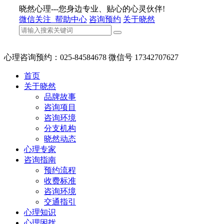
晓然心理---您身边专业、贴心的心灵伙伴!
微信关注
帮助中心
咨询预约
关于晓然
心理咨询预约：025-84584678 微信号 17342707627
首页
关于晓然
品牌故事
咨询项目
咨询环境
分支机构
晓然动态
心理专家
咨询指南
预约流程
收费标准
咨询环境
交通指引
心理知识
心理困扰