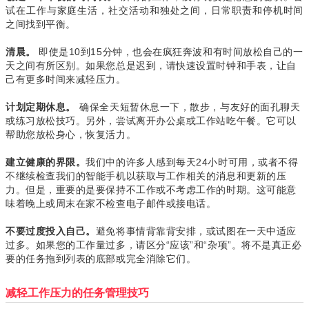
试在工作与家庭生活，社交活动和独处之间，日常职责和停机时间
之间找到平衡。
即使是10到15分钟，也会在疯狂奔波和有时间放松自己的一
清晨。
天之间有所区别。如果您总是迟到，请快速设置时钟和手表，让自
己有更多时间来减轻压力。
确保全天短暂休息一下，散步，与友好的面孔聊天
计划定期休息。
或
练习放松技巧
。另外，尝试离开办公桌或工作站吃午餐。它可以
帮助您放松身心，恢复活力。
我们中的许多人感到每天24小时可用，或者不得
建立健康的界限。
不
继续检查我们的智能手机
以获取与工作相关的消息和更新的压
力。但是，重要的是要保持不工作或不考虑工作的时期。这可能意
味着晚上或周末在家不检查电子邮件或接电话。
避免将事情背靠背安排，或试图在一天中适应
不要过度投入自己。
过多。如果您的工作量过多，请区分“应该”和“杂项”。将不是真正必
要的任务拖到列表的底部或完全消除它们。
减轻工作压力的任务管理技巧