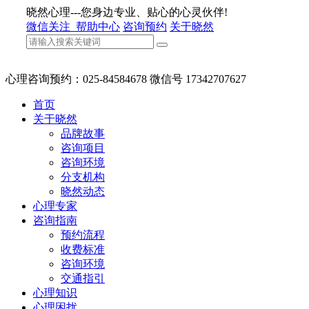
晓然心理---您身边专业、贴心的心灵伙伴!
微信关注
帮助中心
咨询预约
关于晓然
心理咨询预约：025-84584678 微信号 17342707627
首页
关于晓然
品牌故事
咨询项目
咨询环境
分支机构
晓然动态
心理专家
咨询指南
预约流程
收费标准
咨询环境
交通指引
心理知识
心理困扰