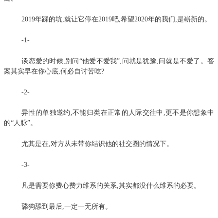
2019年踩的坑,就让它停在2019吧,希望2020年的我们,是崭新的。
-1-
谈恋爱的时候,别问“他爱不爱我”,问就是犹豫,问就是不爱了。答
案其实早在你心底,何必自讨苦吃?
-2-
异性的单独邀约,不能归类在正常的人际交往中,更不是你想象中
的“人脉”。
尤其是在,对方从未带你结识他的社交圈的情况下。
-3-
凡是需要你费心费力维系的关系,其实都没什么维系的必要。
舔狗舔到最后,一定一无所有。