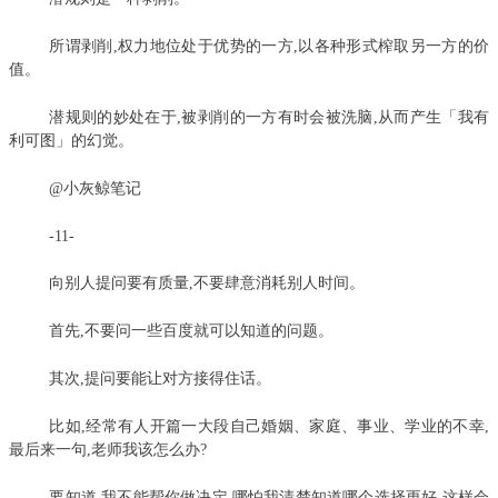
所谓剥削,权力地位处于优势的一方,以各种形式榨取另一方的价
值。
潜规则的妙处在于,被剥削的一方有时会被洗脑,从而产生「我有
利可图」的幻觉。
@小灰鲸笔记
-11-
向别人提问要有质量,不要肆意消耗别人时间。
首先,不要问一些百度就可以知道的问题。
其次,提问要能让对方接得住话。
比如,经常有人开篇一大段自己婚姻、家庭、事业、学业的不幸,
最后来一句,老师我该怎么办?
要知道,我不能帮你做决定,哪怕我清楚知道哪个选择更好,这样会