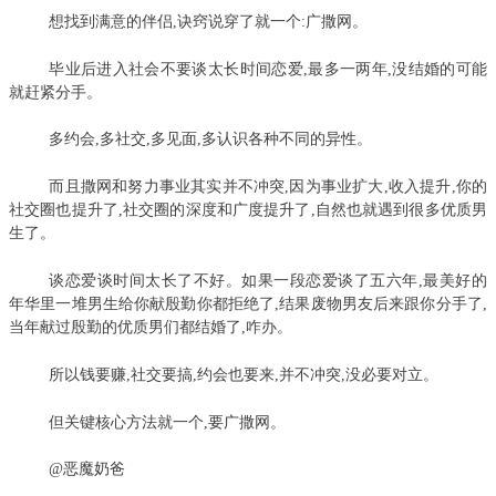
想找到满意的伴侣,诀窍说穿了就一个:广撒网。
毕业后进入社会不要谈太长时间恋爱,最多一两年,没结婚的可能
就赶紧分手。
多约会,多社交,多见面,多认识各种不同的异性。
而且撒网和努力事业其实并不冲突,因为事业扩大,收入提升,你的
社交圈也提升了,社交圈的深度和广度提升了,自然也就遇到很多优质男
生了。
谈恋爱谈时间太长了不好。如果一段恋爱谈了五六年,最美好的
年华里一堆男生给你献殷勤你都拒绝了,结果废物男友后来跟你分手了,
当年献过殷勤的优质男们都结婚了,咋办。
所以钱要赚,社交要搞,约会也要来,并不冲突,没必要对立。
但关键核心方法就一个,要广撒网。
@恶魔奶爸