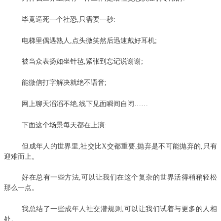
毕竟逼死一个社恐,只需要一秒:
电梯里偶遇熟人,点头微笑然后迅速戴好耳机;
被当众表扬如坐针毡,紧张到忘记说谢谢;
能微信打字解决就绝不语音;
网上聊天滔滔不绝,线下见面瞬间自闭……
下面这个场景每天都在上演:
但成年人的世界里,社交比X交都重要,抛弃是不可能抛弃的,只有
迎难而上。
好在总有一些方法,可以让我们在这个复杂的世界活得稍稍轻松
那么一点。
我总结了一些成年人社交潜规则,可以让我们试着与更多的人相
处。