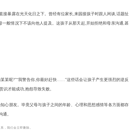
样直接暴露在光天化日之下。曾经有位家长,来园接孩子时跟人闲谈,话题扯
父母一般情况下不该向他人提及。这孩子从那天起,开始拒绝和母亲沟通,甚
某某呢?”“我警告你,你最好赶快……”这些话会让孩子产生更强烈的逆反
赏识才能成功,抱怨导致失败。
成为知心朋友。毕竟父母与孩子之间的年龄、心理和思想感情等各方面都存
沟通。
联系，我们会立即删除。