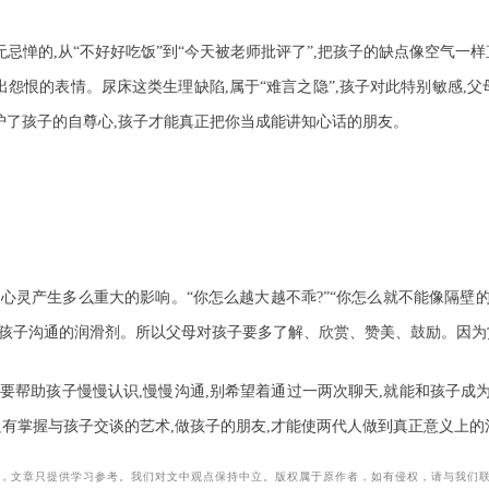
忌惮的,从“不好好吃饭”到“今天被老师批评了”,把孩子的缺点像空气一
露出怨恨的表情。尿床这类生理缺陷,属于“难言之隐”,孩子对此特别敏感,
保护了孩子的自尊心,孩子才能真正把你当成能讲知心话的朋友。
心灵产生多么重大的影响。“你怎么越大越不乖?”“你怎么就不能像隔壁的
孩子沟通的润滑剂。所以父母对孩子要多了解、欣赏、赞美、鼓励。因为
母要帮助孩子慢慢认识,慢慢沟通,别希望着通过一两次聊天,就能和孩子
只有掌握与孩子交谈的艺术,做孩子的朋友,才能使两代人做到真正意义上的
，文章只提供学习参考。我们对文中观点保持中立。版权属于原作者，如有侵权，请与我们