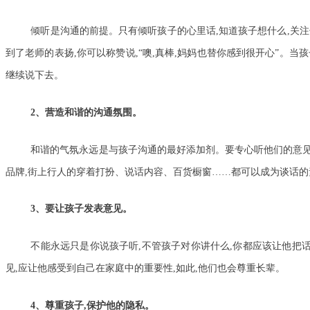
倾听是沟通的前提。只有倾听孩子的心里话,知道孩子想什么,关
到了老师的表扬,你可以称赞说,“噢,真棒,妈妈也替你感到很开心”。当
继续说下去。
2、营造和谐的沟通氛围。
和谐的气氛永远是与孩子沟通的最好添加剂。要专心听他们的意见
品牌,街上行人的穿着打扮、说话内容、百货橱窗……都可以成为谈话的
3、要让孩子发表意见。
不能永远只是你说孩子听,不管孩子对你讲什么,你都应该让他把
见,应让他感受到自己在家庭中的重要性,如此,他们也会尊重长辈。
4、尊重孩子,保护他的隐私。