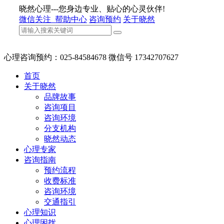
晓然心理---您身边专业、贴心的心灵伙伴!
微信关注
帮助中心
咨询预约
关于晓然
心理咨询预约：025-84584678 微信号 17342707627
首页
关于晓然
品牌故事
咨询项目
咨询环境
分支机构
晓然动态
心理专家
咨询指南
预约流程
收费标准
咨询环境
交通指引
心理知识
心理困扰