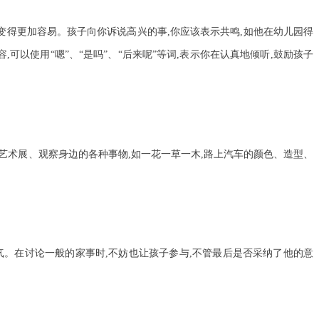
变得更加容易。孩子向你诉说高兴的事,你应该表示共鸣,如他在幼儿园得
可以使用“嗯”、“是吗”、“后来呢”等词,表示你在认真地倾听,鼓励孩子
艺术展、观察身边的各种事物,如一花一草一木,路上汽车的颜色、造型、
气。在讨论一般的家事时,不妨也让孩子参与,不管最后是否采纳了他的意