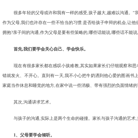
很多年轻的父母或许和我有一样的感受,孩子越大,越难以沟通。“我
作为父母,我们也许存在一些不恰当的习惯:是否给孩子申辩的机会,让他
拥抱?亲子间的沟通,作为父母是要有些策略的,哪些话能说,哪些话不能
首先,我们要学会关心自己、学会快乐。
现在有很多家长都在感叹小孩难教,其实如果家长们仔细观察和思
错就发火、不开心。直到有一天,我不小心把牛奶洒到他心爱的图画书上,
家庭当作休息和睡觉的地方,在家中说一些消极、带有强烈的负面情绪的
其次,沟通讲求艺术。
与孩子的沟通,实际上是两个生命的碰撞。家长与孩子沟通的艺术,
1、父母要学会倾听。