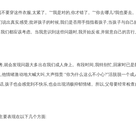
不要穿这件衣服,太紧了。”“我是对的,你才错了。”“你去哪儿?我也要去
们说出真实感受;批评孩子的时候,我们是否用手指指着孩子;当孩子与自己
说,我们都应该考虑。当我意识到这些问题时,我开始反省,并留意自己的言
考,就会发现问题大多出在我们成人身上。有段时间,我特别忙,回家时已是
他情绪激动地大喊大叫,大声指责:“你为什么这么不小心?”活脱脱一个
话,孩子也会感觉到不快乐,也会出现消极抑郁情绪。所以,父母要经常检查
主要表现在以下几个方面: