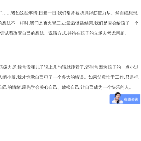
。”……诸如这些事情,日复一日,我们常常被折腾得筋疲力尽。然而细想想,
的想法不一样时,我们是否火冒三丈;最后谈话结束,我们是否会给孩子一个
行,尝试着改变自己的想法、说话方式,并站在孩子的立场去考虑问题。
筋疲力尽,经常没和儿子说上几句话就睡着了,还时常因为孩子的一点小过
成人缩小版,我才惊觉自己犯了一个多大的错误。如果父母忙于工作,只是把
自己的情绪,应先学会关心自己、放松自己,让自己成为一个快乐的人。