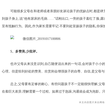
可能很多父母在和老师或者亲朋好友谈论孩子的优缺点时,都是肆无
到孩子身上,说“他有尿床的毛病……”话刚出口,一旁的孩子羞红了脸,
至有抵触行为。因此,作为家长需要牢记:不要到处宣扬孩子的隐私,你
5、多赞美,少批评。
也许父母从来没意识到,自己随便说出来的一句话,会对孩子小小的
心理。但是恰到好处的赞美、欣赏则会增强孩子的自尊、自信,是父母与
总之,父母要有足够的耐心。有些问题孩子不一定能很快理解,父
在着巨大差异,理解需要一个过程。如果过于急躁,沟通就会成为泡影。
本文内容图片来自网络