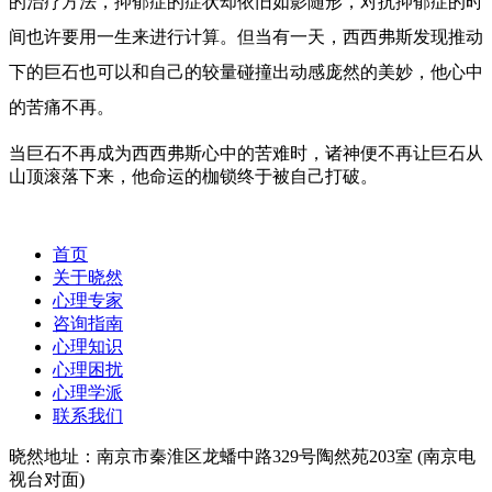
的治疗方法，抑郁症的症状却依旧如影随形，对抗抑郁症的时
间也许要用一生来进行计算。但当有一天，西西弗斯发现推动
下的巨石也可以和自己的较量碰撞出动感庞然的美妙，他心中
的苦痛不再。
当巨石不再成为西西弗斯心中的苦难时，诸神便不再让巨石从
山顶滚落下来，他命运的枷锁终于被自己打破。
首页
关于晓然
心理专家
咨询指南
心理知识
心理困扰
心理学派
联系我们
晓然地址：南京市秦淮区龙蟠中路329号陶然苑203室 (南京电
视台对面)