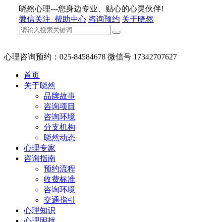
晓然心理---您身边专业、贴心的心灵伙伴!
微信关注
帮助中心
咨询预约
关于晓然
心理咨询预约：025-84584678 微信号 17342707627
首页
关于晓然
品牌故事
咨询项目
咨询环境
分支机构
晓然动态
心理专家
咨询指南
预约流程
收费标准
咨询环境
交通指引
心理知识
心理困扰