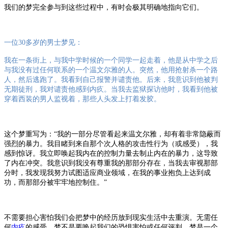
我们的梦完全参与到这些过程中，有时会极其明确地指向它们。
一位
30
多岁的
男士梦见：
我在一条街上，与我中学时候的一个同学一起走着，他是从中学之后
与我没有过任何联系的一个温文尔雅的人。突然，他用抢射杀一个路
人，然后逃跑了。我看到自己报警并谴责他。后来，我意识到他被判
无期徒刑，我对谴责他感到内疚。当我去监狱探访他时，我看到他被
穿着西装的男人监视着，那些人头发上打着发胶。
这个梦重写为：
“我的一部分尽管看起来温文尔雅，却有着非常隐蔽而
强烈的暴力。我目睹到来自那个次人格的攻击性行为（或感受），我
感到惊讶。我立即唤起我内在的控制力量去制止内在的暴力，这导致
了内在冲突。我意识到我没有尊重我的那部分存在，当我去审视那部
分时，我发现我努力试图适应商业领域，在我的事业抱负上达到成
功，而那部分被牢牢地控制住。”
不需要担心害怕我们会把梦中的经历放到现实生活中去重演。无需任
何
内疚
的感受，梦不是要唤起我们的恐惧害怕或任何评判，梦
是一个