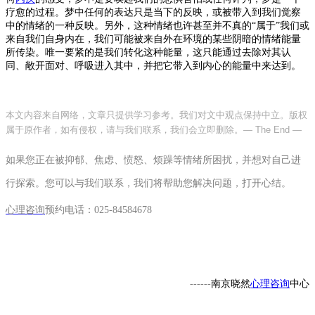
疗愈
的过程
。梦中任何的表达只是当下的反映，或被带入到我们觉察
中的情绪的一种反映。另外，这种
情绪
也许甚至并不真的
“属于”我们或
来自我们自身内在
，
我们可能被来自外在环境的某些阴暗的情绪能量
所传染。唯一要紧的是我们转化这种能量，这只能通过去除对其认
同、敞开面对、呼吸进入其中，并把它带入到内心的能量中来达到。
本文内容来自网络，文章只提供学习参考。我们对文中观点保持中立。版权
属于原作者，如有侵权，请与我们联系，我们会立即删除。
— The End —
如果您正在被抑郁、焦虑、愤怒、烦躁等情绪所困扰，并想对自己进
行探索。您可以与我们联系，我们将帮助您解决问题，打开心结。
心理咨询
预约电话：
025-84584678
------
南京晓然
心理咨询
中心