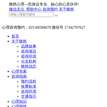
晓然心理---您身边专业、贴心的心灵伙伴!
微信关注
帮助中心
咨询预约
关于晓然
心理咨询预约：025-84584678 微信号 17342707627
首页
关于晓然
品牌故事
咨询项目
咨询环境
分支机构
晓然动态
心理专家
咨询指南
预约流程
收费标准
咨询环境
交通指引
心理知识
心理困扰