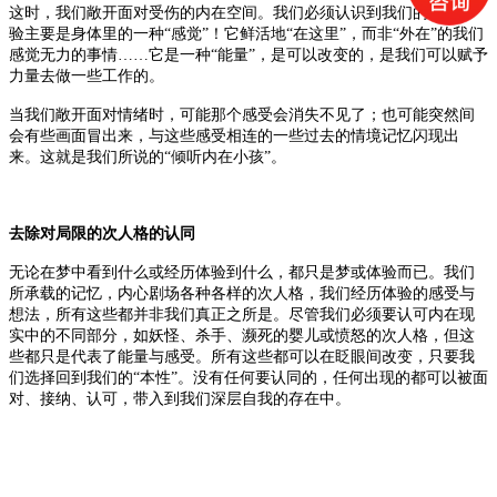
这时，我们敞开面对受伤的内在空间。我们必须认识到我们的情绪体
验主要是身体里的一种
“感觉”！它鲜活地“在这里”，而非“外在”的我们
感觉无力的事情……它是一种“能量”，是可以改变的，是我们可以赋予
力量去做一些工作的。
当我们敞开面对情绪时，可能那个感受会消失不见了
；
也可能突然间
会有些画面冒出来，与这些感受相连的一些过去的情境记忆闪现出
来。这就是我们所
说
的
“倾听内在小孩”
。
去除对局限的次人格的认同
无论在梦中看到什么或经历体验到什么，都只是梦或体验而已。我们
所承载的记忆，内心剧场各种各样的次人格，我们经历体验的感受与
想法，所有这些都并非我们真正之所是。尽管我们必须要认可内在现
实中的不同部分，如妖怪、杀手、濒死的婴儿或愤怒的次人格，但这
些都只是代表了能量与感受。所有这些都可以在眨眼间改变，只要我
们选择回到我们的
“本性”。没有任何要认同的，任何出现的都可以被面
对、接纳、认可，带入到我们深层自我的存在中。