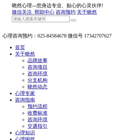
晓然心理---您身边专业、贴心的心灵伙伴!
微信关注
帮助中心
咨询预约
关于晓然
心理咨询预约：025-84584678 微信号 17342707627
首页
关于晓然
品牌故事
咨询项目
咨询环境
分支机构
晓然动态
心理专家
咨询指南
预约流程
收费标准
咨询环境
交通指引
心理知识
心理困扰