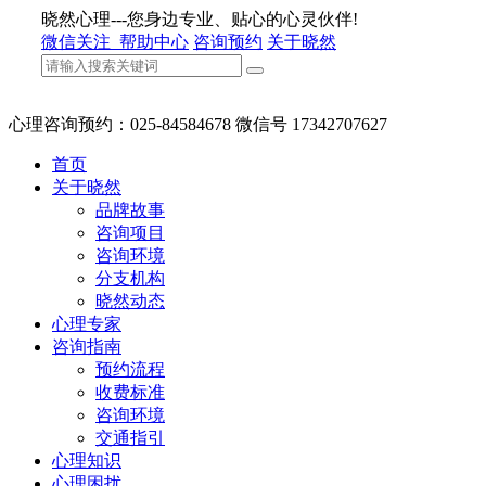
晓然心理---您身边专业、贴心的心灵伙伴!
微信关注
帮助中心
咨询预约
关于晓然
心理咨询预约：025-84584678 微信号 17342707627
首页
关于晓然
品牌故事
咨询项目
咨询环境
分支机构
晓然动态
心理专家
咨询指南
预约流程
收费标准
咨询环境
交通指引
心理知识
心理困扰