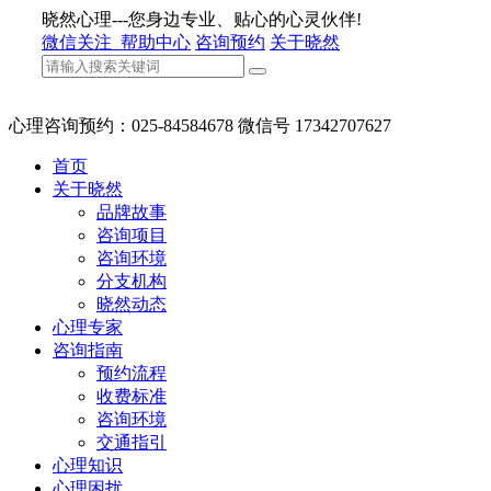
晓然心理---您身边专业、贴心的心灵伙伴!
微信关注
帮助中心
咨询预约
关于晓然
心理咨询预约：025-84584678 微信号 17342707627
首页
关于晓然
品牌故事
咨询项目
咨询环境
分支机构
晓然动态
心理专家
咨询指南
预约流程
收费标准
咨询环境
交通指引
心理知识
心理困扰