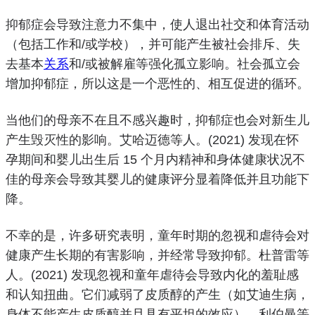
抑郁症会导致注意力不集中，使人退出社交和体育活动
（包括工作和/或学校），并可能产生被社会排斥、失
去基本
关系
和/或被解雇等强化孤立影响。
社会孤立会
增加抑郁症，所以这是一个恶性的、相互促进的循环。
当他们的母亲不在且不感兴趣时，抑郁症也会对新生儿
产生毁灭性的影响。
艾哈迈德等人。
(2021) 发现在
怀
孕期间
和婴儿出生后 15 个月内
精神和身体健康状况不
佳的母亲会
导致其婴儿的健康评分显着降低并且功能下
降。
不幸的是，许多研究表明，
童年时期的
忽视和虐待
会对
健康产生长期的有害影响，并经常导致抑郁。
杜普雷等
人。
(2021) 发现忽视和童年虐待会导致内化的
羞耻感
和认知扭曲。
它们减弱了皮质醇的产生（如艾迪生病，
身体不能产生皮质醇并且具有平坦的效应）。
利伯曼等