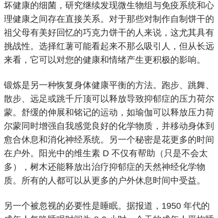
坏健康的细菌，研究继续发现微生物组与免疫系统和心
理健康之间存在直接关系。
对于那些对制作自制饼干的
祖父母有美好回忆的巧克力饼干的人来说，这尤其具有
挑战性。
选择红薯可能看起来不那么吸引人，但从长远
来看，它可以对您的健康和情绪产生更积极的影响。
锻炼是另一种恢复身体健康平衡的方法。
跑步、跳舞、
散步、远足或跳千斤顶可以释放导致
抑郁症
的压力
荷尔
蒙
。
舒缓的伸展和
铭记
的运动，如瑜伽可以释放压力荷
尔蒙同时增强自我感觉良好的化学物质，并移动身体到
愈合休息和消化
神经系统
。
另一个秘密是花更多的时间
在户外。
阳光中的维生素 D 不仅有帮助（只是不会太
多），树木还能释放出治疗抑郁症的天然神经化学物
质。
所有的人都可以从更多的户外休息时间中受益。
另一个被忽视的必要性是睡眠。
据报道，1950 年代的