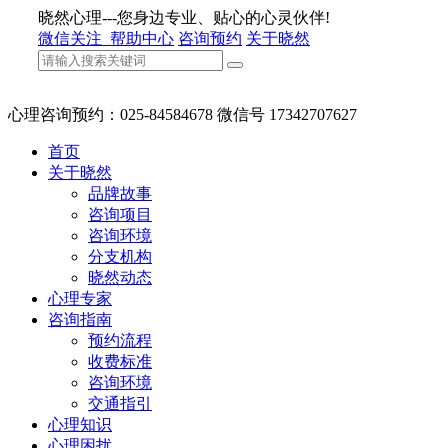
晓然心理---您身边专业、贴心的心灵伙伴!
微信关注
帮助中心
咨询预约
关于晓然
心理咨询预约：025-84584678 微信号 17342707627
首页
关于晓然
品牌故事
咨询项目
咨询环境
分支机构
晓然动态
心理专家
咨询指南
预约流程
收费标准
咨询环境
交通指引
心理知识
心理困扰