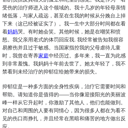
受伤的治疗师进入这个领域的。
我十几岁的年轻母亲情
绪低落，与家人疏远，甚至在生我的时候从分娩台上掉
下来（这已经被证实了）。
我一生中大部分时间都在看
着
妈妈
哭。
有时她会笑。
其他时候，她是在嘲笑和愤
怒。
我父亲用老式的
体罚
回应我
.
我经常被告知我很容
易擦伤并且过于敏感。
当国家指控我的父母虐待儿童
时，我曾在寄养
家庭
中经历过。
多年来，我一直为此感
到非常羞愧。
我妈妈十年前去世了。
她太年轻了，我不
禁看到未经治疗的抑郁症给她带来的损失。
抑郁症是一种多方面的全身性疾病，治疗它需要时间和
帮助。
请知道你是值得的——当你像迎接阳光的美丽波
峰一样从它升起时，你激励了其他人，他们也能做到。
对自己和周围的人要有同情心，因为很多人都在为看不
见的伤口而挣扎，并且经常在黑暗和痛苦的地方做出反
应。