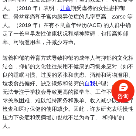
人。
（2018 年）表明，
儿童
期受虐待的女性患抑郁
症、骨盆疼痛和子宫内膜异位症的几率更高。
Zarse 等
人。
（2019 年）在有
不良童年经历
(ACE) 的
人群中确
定了一长串早发性健康状况和精神障碍
，包括高抑郁
率、
药物滥用率
，并减少寿命。
随着抑郁的
养育方式
导致抑郁的成年人与抑郁的文化相
结合，抑郁的文化往往采用不健康的习惯来应对（如不
良的
睡眠
习惯、过度的紧张和
焦虑
、
酒精
和药物滥用、
垃圾食品偏好、缺乏锻炼和贫穷的
自我
护理）。
此外，
无法专注于学校会导致更高的辍学率、工作不稳定、人
际关系困难、难以维持家务和账单、收入减少以及医疗
检查和医疗保健的使用减少。
因此，许多研究表明慢性
压力下
炎症和疾病增加也就不足为奇了。
和抑郁的
人。