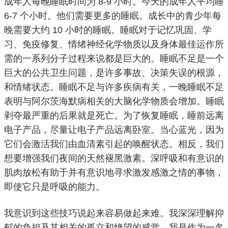
成年人每晚睡眠时间为 8-9 小时。
今天的成年人平均睡
6-7 个小时。
他们需要更多的睡眠。
成长中的青少年每
晚需要大约 10 小时的睡眠。
睡眠对于
记忆
巩固、学
习、免疫修复、情绪神经化学物质以及身体最佳运作所
需的一系列分子过程来说
都是巨大的
。
睡眠不足是一个
巨大的公共卫生问题，是许多事故、
决策
失误
的根源
，
和情绪状态。
睡眠不足与许多疾病有关，一晚睡眠不足
表明与阿尔茨海默病相关的大脑化学物质会增加。
睡眠
剥夺最严重的后果就是死亡。
为了恢复睡眠，睡前远离
电子产品，尽量让电子产品远离卧室。
当心蓝光，因为
它们会激活我们由血清素引起的唤醒状态。
相反，我们
想要增强我们夜间的天然褪黑激素。
深呼吸和有意识的
肌肉放松有助于并有意识地寻求激发
感激之
情的
事物
，
即使它只是呼吸的能力。
我意识到这些技巧说起来容易做起来难。
我深深理解抑
郁的负担及其相关的孤立和绝望的感觉。
我是作为一名