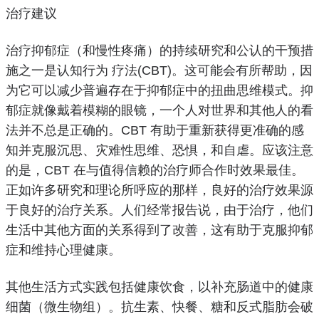
治疗建议
治疗抑郁症（和
慢性疼痛
）
的持续研究和公认的干预措
施之一
是
认知行为
疗法
(CBT)。
这可能会有所帮助，因
为它可以减少普遍存在于抑郁症中的扭曲思维模式。
抑
郁症就像戴着模糊的眼镜，一个人对世界和其他人的看
法并不总是正确的。
CBT 有助于重新获得更准确的感
知并克服沉思、
灾难性思维
、
恐惧
，和自虐。
应该注意
的是，CBT 在与值得信赖的治疗师合作时效果最佳。
正如许多研究和理论所呼应的那样，良好的治疗效果源
于良好的治疗关系。
人们经常报告说，由于治疗，他们
生活中其他方面的关系得到了改善，这有助于克服抑郁
症和维持心理健康。
其他生活方式实践包括健康
饮食
，以补充肠道中的健康
细菌（微生物组）。
抗生素、快餐、糖和反式脂肪会破