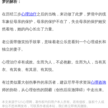
梦的解析：
在历经三步
心理治疗
之后的当晚，来访做了此梦，梦境中的缆
车象征母亲的保护，母亲的保护不在了，失去母亲的保护她安
然着地，她的内心长出了力量。
老公面带微笑拍手鼓掌，意味着老公乐意看到一个心理成长和
独立的妻子。
心理治疗卓有成效。生而为人，不必抱歉。生而为人，当有其
衣、有其食、有其居、有其悦。
有过类似重大创伤事件的亲历者，建议尽早寻求资深
心理咨询
师的协助，从心理创伤的阴霾（创伤后应激障碍）中走出来。
本文来源于525心理网，著作权均归用户本人所有。若有侵权，版权个人或
单位不想本网发布，可联系作者或本站，我们将立即将其撤除。