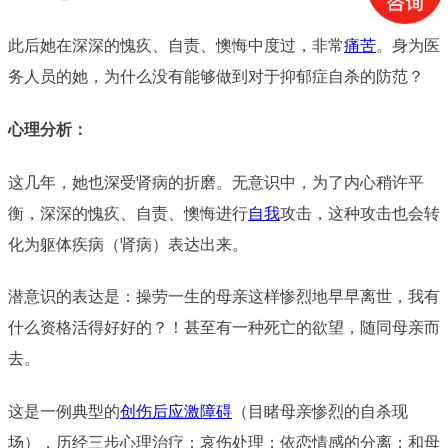
此后她在深深的愧疚、自责、懊悔中度过，非常
痛苦
。身为医
务人员的她，为什么没有能够做到对于抑郁症自杀的防范？
心理分析：
这几年，她也深受肾病的折磨。无意识中，为了内心稍许平
衡，深深的愧疚、自责、懊悔进行
自我
攻击，这种攻击也会转
化为躯体疾病（肾病）表达出来。
潜意识的表达是：操劳一生的母亲这样惨烈地早早离世，我有
什么资格活得好好的？！甚至有一种死亡的欲望，随同母亲而
去。
这是一例典型的
创伤后应激障碍
（目睹母亲惨烈的自杀现
场），历经三步心理治疗：哀伤处理；依恋情感的分离；和母