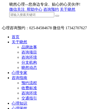
晓然心理---您身边专业、贴心的心灵伙伴!
微信关注
帮助中心
咨询预约
关于晓然
心理咨询预约：025-84584678 微信号 17342707627
首页
关于晓然
品牌故事
咨询项目
咨询环境
分支机构
晓然动态
心理专家
咨询指南
预约流程
收费标准
咨询环境
交通指引
心理知识
心理困扰